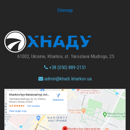
Sitemap
61002, Ukraine, Kharkov, st. Yaroslava Mudrogo, 25
+38 (050) 889-2151
admin@
khadi.kharkov.
ua