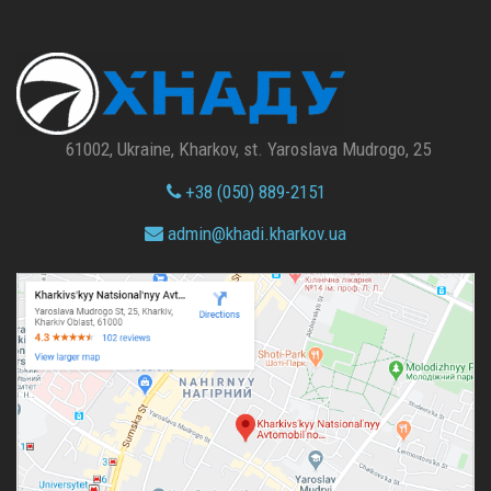
61002, Ukraine, Kharkov, st. Yaroslava Mudrogo, 25
+38 (050) 889-2151
admin@
khadi.kharkov.
ua