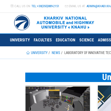
CALL US ON
TEL:+38(050)889-2151
EMAIL US AT
ADMIN@
KHADI.KH
UNIVERSITY
FACULTIES
EDUCATION
SCIENCE
ADMISS
UNIVERSITY
NEWS
LABORATORY OF INNOVATIVE TEC
Un