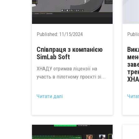
Published:
11/15/2024
Publi
Співпраця з компанією
Вик
SimLab Soft
мен
зав
ХНАДУ отримав ліцензії на
тре
участь в пілотному проєкті зі...
ХН
...
Читати далі
Чита