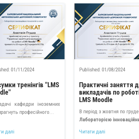
shed:
01/11/2024
Published:
01/08/2024
сумки тренінгів "LMS
Практичні заняття 
dle"
викладачів по роботі
LMS Moodle
адачі кафедри іноземних
В період з жовтня по груд
прагнуть професійного...
Лабораторією інноваційни
ти далі
Читати далі