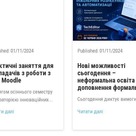
shed:
01/11/2024
Published:
01/11/2024
ктичні заняття для
Нові можливості
ладачів з роботи з
сьогодення –
 Moodle
неформальна освіта
доповнення формал
ягом осіннього семестру
Сьогодення диктує вимоги
раторією інноваційних...
ти далі
Читати далі