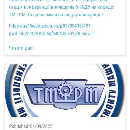
секція конференції викладачів ХНАДУ на кафедрі
ТМ і РМ. Сподіваємося на плідну співпрацю!
https://us05web.zoom.us/j/81789405518?
pwd=UoVb4tdVKULXqfME4J2ik0Yx0Cmr6U.1
Читати далі
Published:
04/09/2025