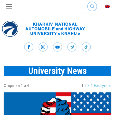
SEARCH
University News
Сторінка 1 з 4.
1
2
3
4
Наступна