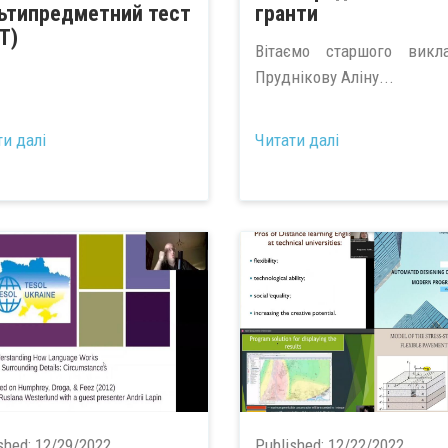
ьтипредметний тест
гранти
Т)
Вітаємо старшого викл
Пруднікову Аліну...
ти далі
Читати далі
shed:
12/29/2022
Published:
12/22/2022