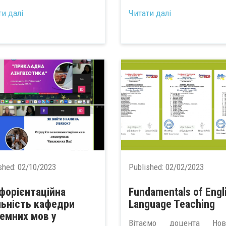
ти далі
Читати далі
shed:
02/10/2023
Published:
02/02/2023
форієнтаційна
Fundamentals of Engl
льність кафедри
Language Teaching
земних мов у
Вітаємо доцента Нові