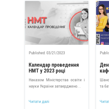
Published:
03/21/2023
Publi
Календар проведення
Ден
НМТ у 2023 році
каф
Наказом Міністерства освіти і
Шано
науки України затверджено...
та ба
...
Читати далі
Чита