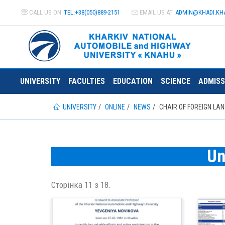
CALL US ON
TEL:+38(050)889-2151
EMAIL US AT
ADMIN@
KHADI.KH
UNIVERSITY
FACULTIES
EDUCATION
SCIENCE
ADMISS
UNIVERSITY
ONLINE
NEWS
CHAIR OF FOREIGN LA
Un
Сторінка 11 з 18.