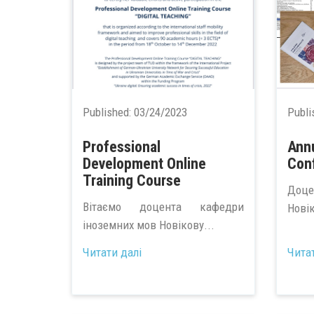
Published:
03/24/2023
Publi
Professional
Ann
Development Online
Con
Training Course
Доце
Вітаємо доцента кафедри
Новік
іноземних мов Новікову...
Читати далі
Чита