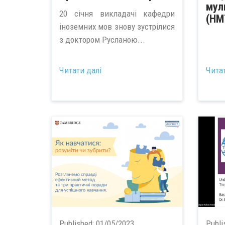
мул
20 січня викладачі кафедри
(НМ
іноземних мов знову зустрілися
з доктором Русланою...
Читати далі
Чита
Published:
01/05/2023
Publi