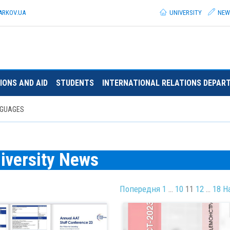
ARKOV.
UA
UNIVERSITY
NEW
IONS AND AID
STUDENTS
INTERNATIONAL RELATIONS DEPAR
NGUAGES
iversity News
Попередня
1
…
10
11
12
…
18
Н