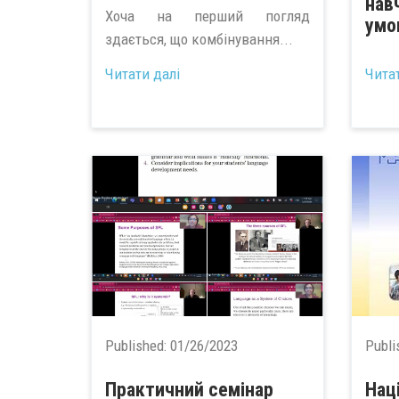
нав
Хоча на перший погляд
умо
здається, що комбінування...
...
Читати далі
Чита
Published:
01/26/2023
Publi
Практичний семінар
Нац