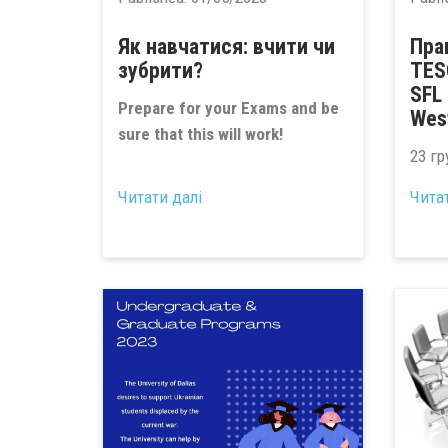
Як навчатися: вчити чи
Пра
зубрити?
TES
SFL 
Prepare for your Exams and be
West
sure that this will work!
23 г
...
Читати далі
Чита