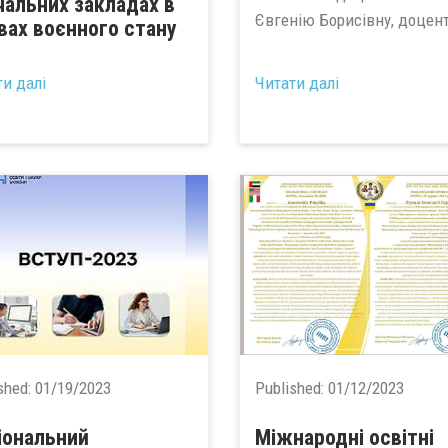
чальних закладах в
Євгенію Борисівну, доцент
вах воєнного стану
ти далі
Читати далі
shed:
01/19/2023
Published:
01/12/2023
іональний
Міжнародні освітні