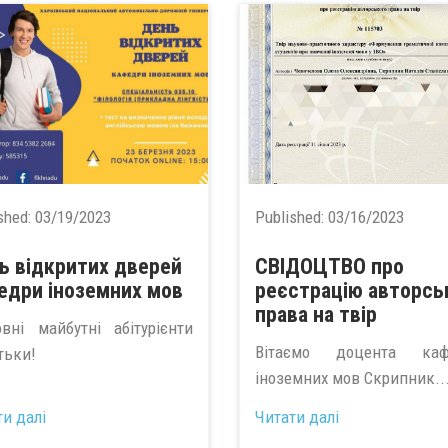
shed:
03/19/2023
Published:
03/16/2023
ь відкритих дверей
СВІДОЦТВО про
едри іноземних мов
реєстрацію авторсь
права на твір
вні майбутні абітурієнти
Вітаємо доцента каф
тьки!
іноземних мов Скрипник..
ти далі
Читати далі