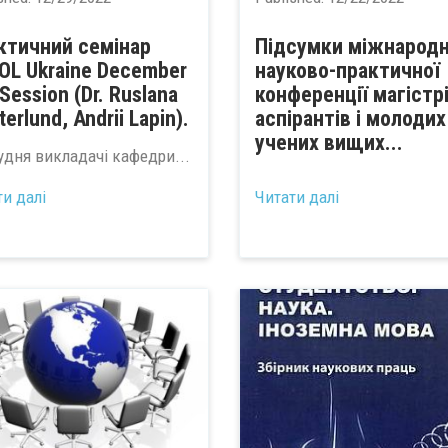
ктичний семінар
Підсумки міжнародн
OL Ukraine December
науково-практичної
Session (Dr. Ruslana
конференції магістрі
erlund, Andrii Lapin).
аспірантів і молодих
учених вищих...
рудня викладачі кафедри...
ти далі
Читати далі