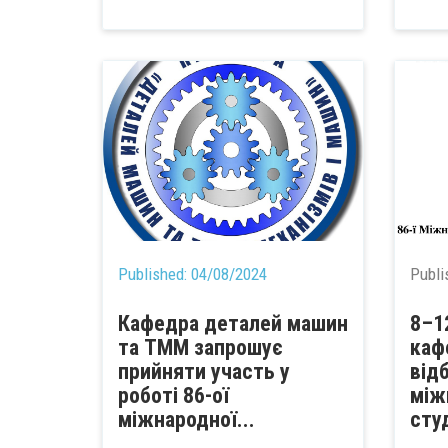
Published:
04/08/2024
Publi
Кафедра деталей машин
8–1
та ТММ запрошує
каф
прийняти участь у
від
роботі 86-ої
між
міжнародної...
сту