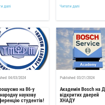
ти далі
Читати далі
shed:
04/03/2024
Published:
03/21/2024
рошуємо на 86-у
Академія Bosch на Д
народну наукову
відкритих дверей
ференцію студентів!
ХНАДУ