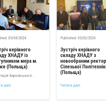
shed:
05/04/2024
Published:
05/02/2024
тріч керівного
Зустріч керівного
аду ХНАДУ із
складу ХНАДУ з
тупником мера м.
новообраним ректо
же (Польща)
Сілезької Політехнік
(Польща)
гація Харківського...
...
ти далі
Читати далі