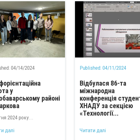
shed:
04/14/2024
Published:
04/11/2024
форієнтаційна
Відбулася 86-та
ота у
міжнародна
обаварському районі
конференція студен
Харкова
ХНАДУ за секцією
«Технології...
тня 2024 року...
ти далі
Читати далі