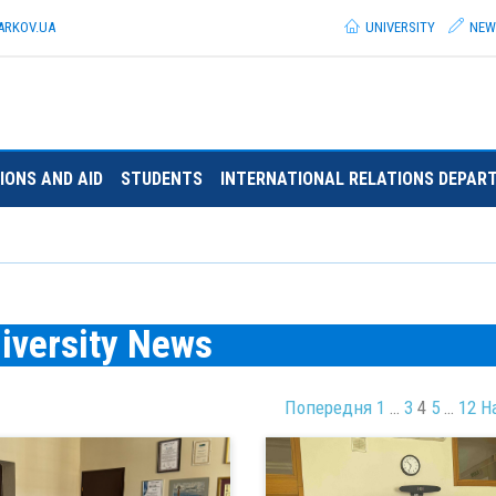
ARKOV.
UA
UNIVERSITY
NEW
IONS AND AID
STUDENTS
INTERNATIONAL RELATIONS DEPAR
iversity News
Попередня
1
…
3
4
5
…
12
Н