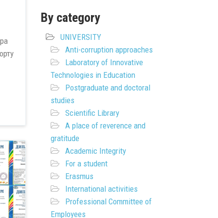
By category
UNIVERSITY
дра
Anti-corruption approaches
орту
Laboratory of Innovative
Technologies in Education
Postgraduate and doctoral
studies
Scientific Library
A place of reverence and
gratitude
Academic Integrity
For a student
Erasmus
International activities
Professional Committee of
Employees