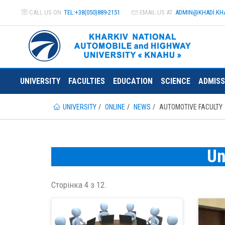
CALL US ON
TEL:+38(050)889-2151
EMAIL US AT
ADMIN@
KHADI.KH
UNIVERSITY
FACULTIES
EDUCATION
SCIENCE
ADMISS
UNIVERSITY
ONLINE
NEWS
AUTOMOTIVE FACULTY
Un
Сторінка 4 з 12.