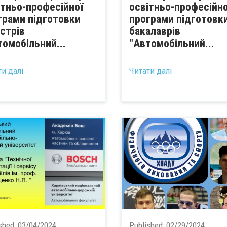
ітньо-професійної
освітньо-професійно
грами підготовки
програми підготовк
істрів
бакалаврів
томобільний...
"Автомобільний...
ти далі
Читати далі
shed:
03/04/2024
Published:
02/29/2024