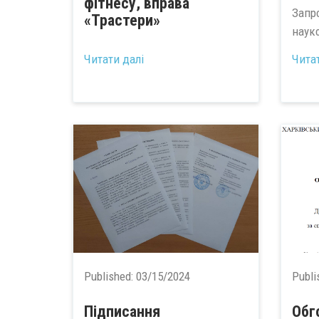
фітнесу, вправа
Запр
«Трастери»
наук
...
Читати далі
Чита
Published:
03/15/2024
Publi
Підписання
Обг