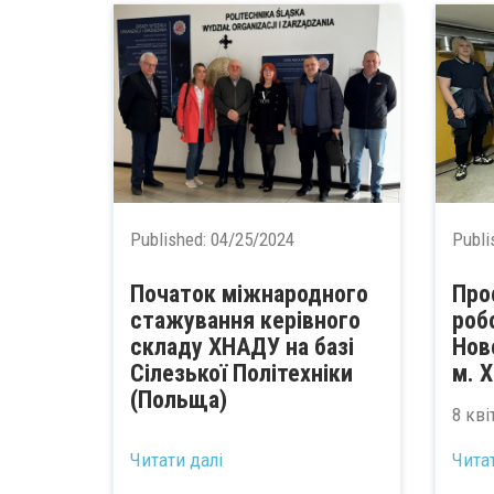
Published:
04/25/2024
Publi
Початок міжнародного
Про
стажування керівного
роб
складу ХНАДУ на базі
Нов
Сілезької Політехніки
м. 
(Польща)
8 кві
...
Читати далі
Чита