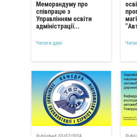
Меморандуму про
осв
співпрацю з
про
Управлінням освіти
маг
адміністрації...
"Ав
Читати далі
Чита
Published:
03/07/2024
Publi