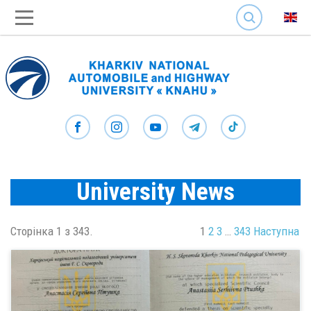
SEARCH
University News
Сторінка 1 з 343.
1
2
3
…
343
Наступна