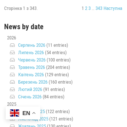
Сторінка 1 з 343.
1
2
3
…
343
Наступна
News by date
2026
Серпень 2026
(11 entries)
Липень 2026
(54 entries)
Червень 2026
(100 entries)
Травень 2026
(204 entries)
Квітень 2026
(129 entries)
Березень 2026
(160 entries)
Лютий 2026
(91 entries)
Січень 2026
(84 entries)
2025
Грудень 2025
(122 entries)
EN
Листопад 2025
(121 entries)
Жовтень 2025
(130 entries)