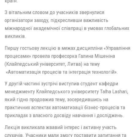
країн.
З вітальним словом до учасників звернулися
організатори заходу, підкресливши важливість
міжнародної академічної співпраці в умовах глобальних
викликів.
Першу гостьову лекцію в межах дисципліни «Управління
процесами» провела професорка Галина Мішеніна
(Клайпедський університет, Литва) на тему
«Автоматизація процесів та інтеграція технологій».
У другій частині зустрічі виступив студент кафедри
менеджменту Клайпедського університету Talha Lashari,
який гідно продовжив тему, зосередившись на
практичних аспектах автоматизації бізнес-процесів та
прикладах з власного досвіду навчання і досліджень.
Лекція викликала жвавий інтерес і активну участь
слухачів. Учасники мали змогу поставити запитання та