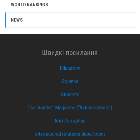
WORLD RANKINGS
NEWS
Швидкі посилання
Education
Science
Students
“Car Builder” Magazine (“Avtodorozhnik”)
Anti-Corruption
international relations department