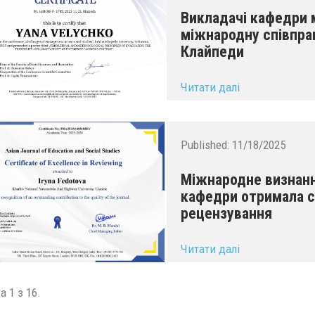
Викладачі кафедри
міжнародну співпрац
Клайпеди
...
Читати далі
Published:
11/18/2025
Міжнародне визнанн
кафедри отримала с
рецензування
...
Читати далі
а 1 з 16.