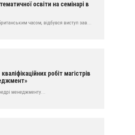
тематичної освіти на семінарі в
а британським часом, відбувся виступ зав...
кваліфікаційних робіт магістрів
неджмент»
федрі менеджменту...