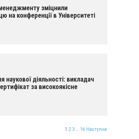
 менеджменту зміцнили
ю на конференції в Університеті
я наукової діяльності: викладач
ертифікат за високоякісне
1
2
3
…
16
Наступна