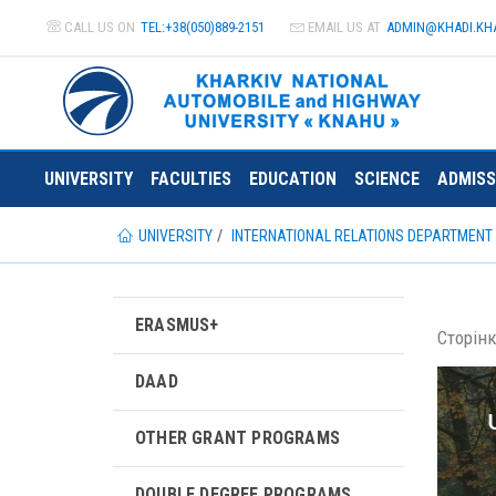
CALL US ON
TEL:+38(050)889-2151
EMAIL US AT
ADMIN@
KHADI.KH
UNIVERSITY
FACULTIES
EDUCATION
SCIENCE
ADMISS
UNIVERSITY
INTERNATIONAL RELATIONS DEPARTMENT
ERASMUS+
Сторінк
DAAD
OTHER GRANT PROGRAMS
DOUBLE DEGREE PROGRAMS