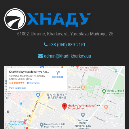
61002, Ukraine, Kharkov, st. Yaroslava Mudrogo, 25
+38 (050) 889-2151
admin@
khadi.kharkov.
ua