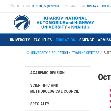
CALL US ON
TEL:+38(050)889-2151
EMAIL US AT
ADMIN@
KHADI.KH
UNIVERSITY
FACULTIES
EDUCATION
SCIENCE
ADMISS
UNIVERSITY
EDUCATION
TRAINING CENTRES
AUTO
ACADEMIC DIVISION
Ост
SCIENTIFIC AND
METHODOLOGICAL COUNCIL
SPECIALTY