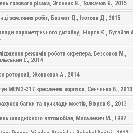
ль газового різака, Згонник В., Толкачов В., 2015
иці земляних робіт, Бормот Д., Ізотова Д., 2015
лади параметричного дизайну, Жиров Є., Бугайов А
5
лідження режимів роботи скрепера, Безсонов М.,
льський С., 2014
с роторний, Жовновач А., 2014
ун МЕМЗ-317 кресленик корпуса, Сенченко В., 2013
ахунок балки та приклади мостів, Віхров Є., 2013
ель швидкісного автомобіля, Михалевич М., 1997
ting Pumps, Vivchar Stanislav, Beloded Dmitrii, 2012