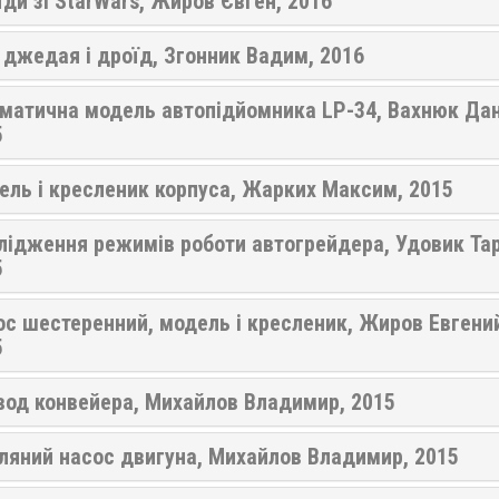
ди зі StarWars, Жиров Євген, 2016
джедая і дроїд, Згонник Вадим, 2016
ематична модель автопідйомника LP-34, Вахнюк Дан
5
ель і кресленик корпуса, Жарких Максим, 2015
лідження режимів роботи автогрейдера, Удовик Тар
5
с шестеренний, модель і кресленик, Жиров Евгени
5
вод конвейера, Михайлов Владимир, 2015
ляний насос двигуна, Михайлов Владимир, 2015