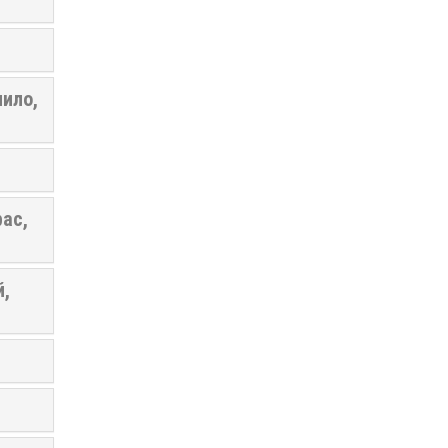
ило,
ас,
й,