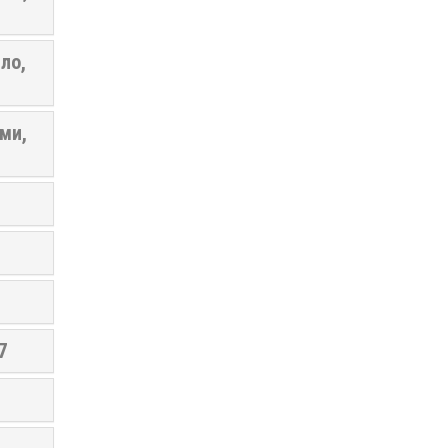
ло,
ми,
7