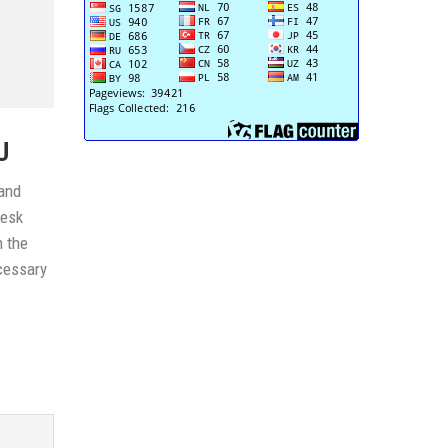
U
 and
desk
n the
cessary