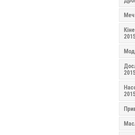
Дрої
Меч 
Кін
201
Мод
Дос
201
Насо
201
При
Мас