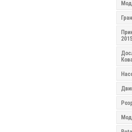
Моде
Гран
Прик
201
Дос
Кова
Насо
Двиг
Розр
Мод
Rota