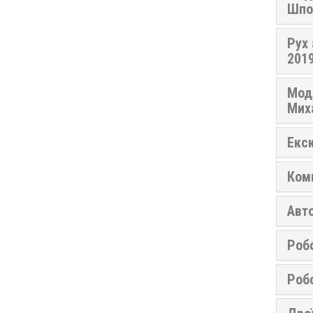
Шпор
Рух 
201
Мод
Миха
Екск
Ком
Авто
Робо
Робо