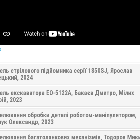
p
ль стрілового підйомника серії 1850SJ, Ярослав
ецький, 2024
ель екскаватора ЕО-5122А, Бакаєв Дмитро, Мілих
ій, 2023
елювання обробки деталі роботом-маніпулятором,
чук Олександр, 2023
елювання багатоланкових механізмів, Тодоров Мики