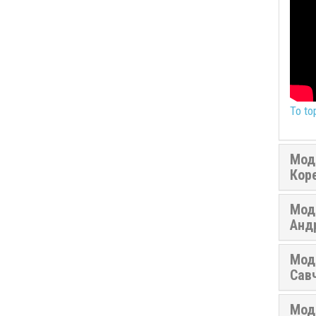
To to
Моде
Кор
Мод
Андр
Мод
Сав
Мод