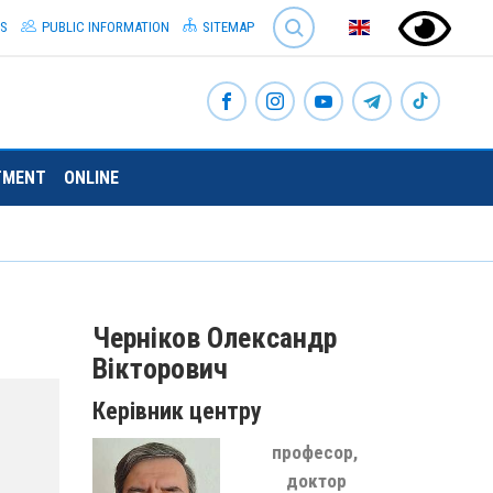
SEARCH
S
PUBLIC INFORMATION
SITEMAP
TMENT
ONLINE
Черніков Олександр
Вікторович
Керівник центру
професор,
доктор