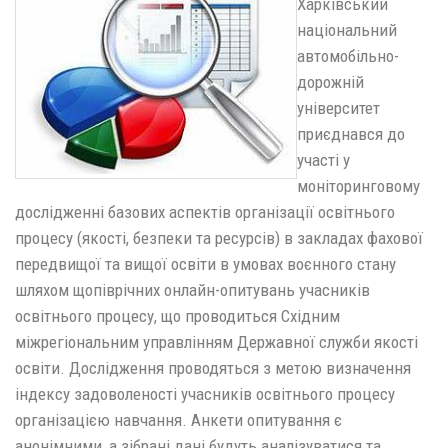
Харківський
національний
автомобільно-
дорожній
університет
приєднався до
участі у
моніторинговому
дослідженні базових аспектів організації освітнього
процесу (якості, безпеки та ресурсів) в закладах фахової
передвищої та вищої освіти в умовах воєнного стану
шляхом щопіврічних онлайн-опитувань учасників
освітнього процесу, що проводиться Східним
міжрегіональним управлінням Державної служби якості
освіти. Дослідження проводяться з метою визначення
індексу задоволеності учасників освітнього процесу
організацією навчання. Анкети опитування є
анонімними, а зібрані дані будуть аналізуватися та