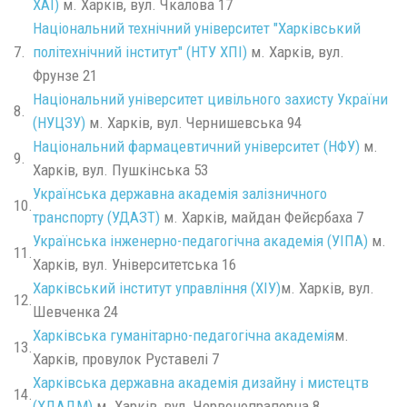
ХАІ)
м. Харків, вул. Чкалова 17
Національний технічний університет "Харківський
7.
політехнічний інститут" (НТУ ХПІ)
м. Харків, вул.
Фрунзе 21
Національний університет цивільного захисту України
8.
(НУЦЗУ)
м. Харків, вул. Чернишевська 94
Національний фармацевтичний університет (НФУ)
м.
9.
Харків, вул. Пушкінська 53
Українська державна академія залізничного
10.
транспорту (УДАЗТ)
м. Харків, майдан Фейєрбаха 7
Українська інженерно-педагогічна академія (УІПА)
м.
11.
Харків, вул. Університетська 16
Харкiвський iнститут управлiння (ХІУ)
м. Харкiв, вул.
12.
Шевченка 24
Харківська гуманітарно-педагогічна академія
м.
13.
Харків, провулок Руставелі 7
Харківська державна академія дизайну і мистецтв
14.
(ХДАДМ)
м. Харків, вул. Червонопрапорна 8