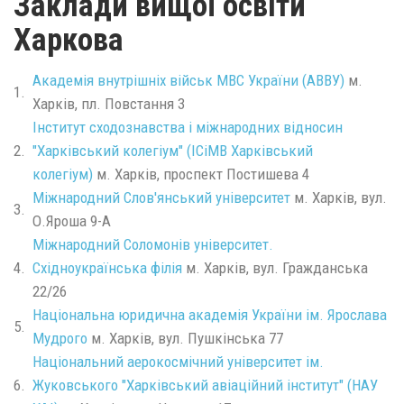
Заклади вищої освіти
Харкова
Академія внутрішніх військ МВС України (АВВУ)
м.
1.
Харків, пл. Повстання 3
Інститут сходознавства і міжнародних відносин
2.
"Харківський колегіум" (ІСіМВ Харківський
колегіум)
м. Харків, проспект Постишева 4
Міжнародний Слов'янський університет
м. Харків, вул.
3.
О.Яроша 9-А
Міжнародний Соломонів університет.
4.
Східноукраїнська філія
м. Харків, вул. Гражданська
22/26
Національна юридична академія України ім. Ярослава
5.
Мудрого
м. Харків, вул. Пушкінська 77
Національний аерокосмічний університет ім.
6.
Жуковського "Харківський авіаційний інститут" (НАУ