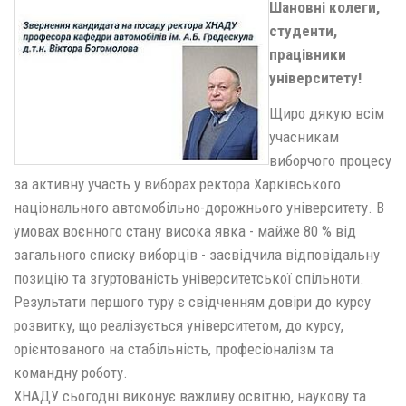
Шановні колеги,
студенти,
працівники
університету!
Щиро дякую всім
учасникам
виборчого процесу
за активну участь у виборах ректора Харківського
національного автомобільно-дорожнього університету. В
умовах воєнного стану висока явка - майже 80 % від
загального списку виборців - засвідчила відповідальну
позицію та згуртованість університетської спільноти.
Результати першого туру є свідченням довіри до курсу
розвитку, що реалізується університетом, до курсу,
орієнтованого на стабільність, професіоналізм та
командну роботу.
ХНАДУ сьогодні виконує важливу освітню, наукову та