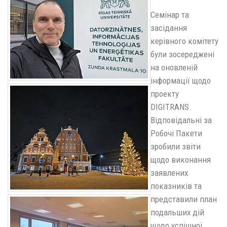
Семінар та
засідання
керівного комітету
були зосереджені
на оновленій
інформації щодо
проекту
DIGITRANS.
Відповідальні за
Робочі Пакети
зробили звіти
щодо виконання
заявлених
показників та
представили план
подальших дій
щодо успішної