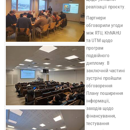
реалізації проєкту.
Партнери
обговорили угоди
між RTU, KhNAHU
та UTM щодо
програм
подвійного
диплому. В
заключній частині
зустрічі пройшли
обговорення
Плану поширення
інформації,
заходів щодо
фінансування,
тестування