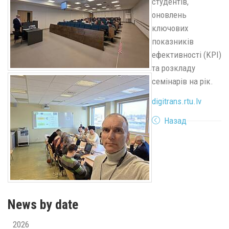
студентів,
оновлень
ключових
показників
ефективності (KPI)
та розкладу
семінарів на рік.
digitrans.rtu.lv
Назад
News by date
2026