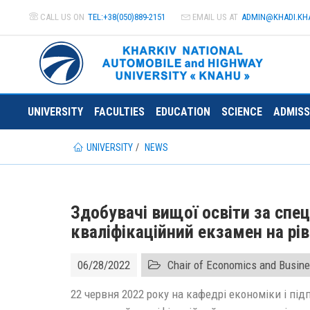
CALL US ON
TEL:+38(050)889-2151
EMAIL US AT
ADMIN@
KHADI.KH
UNIVERSITY
FACULTIES
EDUCATION
SCIENCE
ADMISS
UNIVERSITY
NEWS
Здобувачі вищої освіти за спе
кваліфікаційний екзамен на рі
06/28/2022
Chair of Economics and Busin
22 червня 2022 року на кафедрі економіки і пі