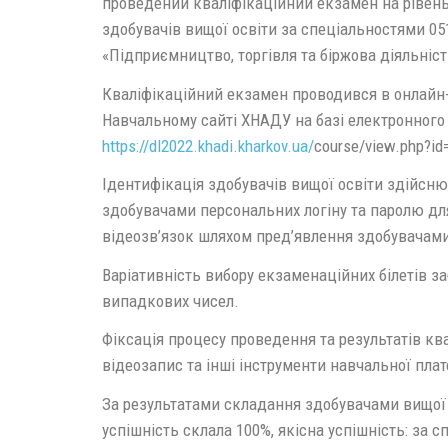
проведений кваліфікаційний екзамен на рівень
здобувачів вищої освіти за спеціальностями 05
«Підприємництво, торгівля та біржова діяльніст
Кваліфікаційний екзамен проводився в онлайн
Навчальному сайті ХНАДУ на базі електронного 
https://dl2022.khadi.kharkov.ua/
course/view.php?id
Ідентифікація здобувачів вищої освіти здійсн
здобувачами персональних логіну та паролю дл
відеозв’язок шляхом пред’явлення здобувачами 
Варіативність вибору екзаменаційних білетів
випадкових чисел.
Фіксація процесу проведення та результатів кв
відеозапис та інші інструменти навчальної пла
За результатами складання здобувачами вищої 
успішність склала 100%, якісна успішність: за 