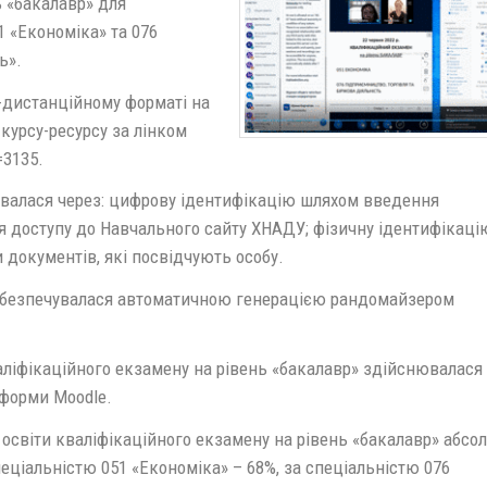
 «бакалавр» для
1 «Економіка» та 076
ь».
-дистанційному форматі на
курсу-ресурсу за лінком
=3135.
ювалася через: цифрову ідентифікацію шляхом введення
я доступу до Навчального сайту ХНАДУ; фізичну ідентифікаці
документів, які посвідчують особу.
 забезпечувалася автоматичною генерацією рандомайзером
аліфікаційного екзамену на рівень «бакалавр» здійснювалася
тформи Moodle.
освіти кваліфікаційного екзамену на рівень «бакалавр» абсо
спеціальністю 051 «Економіка» – 68%, за спеціальністю 076