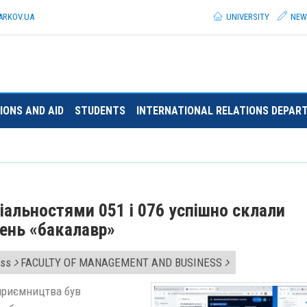
ARKOV.
UA
UNIVERSITY
NEW
IONS AND AID
STUDENTS
INTERNATIONAL RELATIONS DEPAR
ціальностями 051 і 076 успішно склали
вень «бакалавр»
ess
FACULTY OF MANAGEMENT AND BUSINESS
дприємництва був