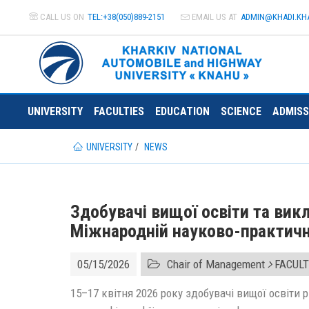
CALL US ON
TEL:+38(050)889-2151
EMAIL US AT
ADMIN@
KHADI.KH
UNIVERSITY
FACULTIES
EDUCATION
SCIENCE
ADMISS
UNIVERSITY
NEWS
Здобувачі вищої освіти та ви
Міжнародній науково-практичн
05/15/2026
Chair of Management
FACULT
15–17 квітня 2026 року здобувачі вищої освіти р