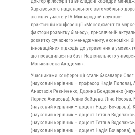
доктор філософії та викладачі кафедри менед
Харківського національного автомобільно-доро
активну участь у ІV Міжнародній науково-
практичній конференції «Менеджмент та марке
фактори розвитку бізнесу», присвяченій актуа
розвитку сучасного менеджменту, економіки, бі
інноваційних підходів до управління в умовах 
що проводилася на базі Національного універси
Могилянська Академія».
Учасниками конференції стали бакалаври Олег
(науковий керівник – професор Надія Попова), 
Анастасія Резніченко, Дарина Бондаренко (нау
Лариса Ачкасова), Аліна Зайцева, Ліна Носова,
(науковий керівник – доцент Надія Бочарова), 
(науковий керівник – доцент Тетяна Водолажськ
(науковий керівник – доцент Тетяна Водолажськ
(науковий керівник – доцент Надія Бочарова),