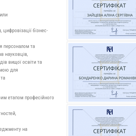
вили
, цифровізації бізнес-
я персоналом та
в науковців,
дів вищої освіти та
рмою для
 та
вим етапом професійного
ностей,
неджменту на