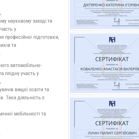
,
му науковому заході та
часть у
я професійної підготовки,
иків та
.
ого автомобільно-
а плідну участь у
,
вачів вищої освіти та
в. Така діяльність є
ічної мобільності та
а