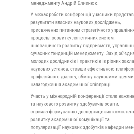
менеджменту Андрій Близнюк.
У межах роботи конференції учасники предста
результати власних наукових досліджень,
присвячених питанням стратегічного управління
процесів, розвитку логістичних систем,
інноваційного розвитку підприємств, управлінн
сучасних тенденцій менеджменту. Захід об’єдна
молодих дослідників і практиків із різних закла
наукових установ, ставши ефективною платфо
професійного діалогу, обміну науковими ідеями
налагодження академічної співпраці.
Участь у міжнародній конференції стала важли
та наукового розвитку здобувачів освіти,
сприяла формуванню дослідницьких компетент
розвитку академічної комунікації та
популяризації наукових здобутків кафедри ме