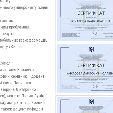
жменту
жнього університету взяли
тинг як
льним проблемам
знесу та
глобальних трансформацій,
тету «Києво-
 Сокол
Анастасія Коваленко,
ковий керівник – доцент
 Марина Панченко
Катерина Діхтяренко
а), магістр Пилип Лунін
а), аспірант Ігор Яровий
 а також доцент кафедри