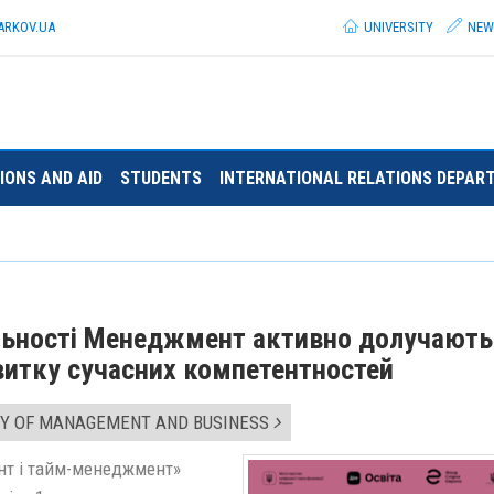
ARKOV.
UA
UNIVERSITY
NEW
IONS AND AID
STUDENTS
INTERNATIONAL RELATIONS DEPAR
альності Менеджмент активно долучають
витку сучасних компетентностей
Y OF MANAGEMENT AND BUSINESS
т і тайм-менеджмент»