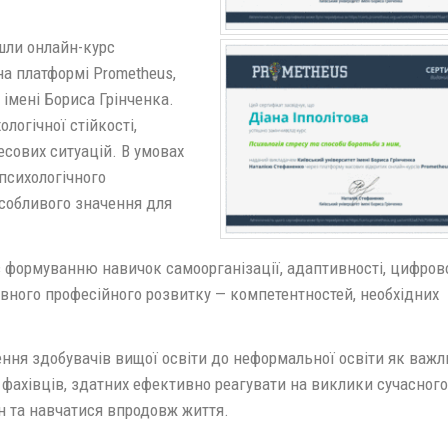
шли онлайн-курс
на платформі Prometheus,
 імені Бориса Грінченка.
огічної стійкості,
сових ситуацій. В умовах
психологічного
собливого значення для
є формуванню навичок самоорганізації, адаптивності, цифров
ервного професійного розвитку — компетентностей, необхідних
ня здобувачів вищої освіти до неформальної освіти як важл
ахівців, здатних ефективно реагувати на виклики сучасного
н та навчатися впродовж життя.