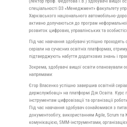
(лектор проф. Федотова І.В.) здобувачі вищої ос
спеціальності D3 «Менеджмент» факультету упра
Харківського національного автомобільно-доро
активно долучаються до програм неформальної 
розвиток цифрових, управлінських та особисті
Під час навчання здобувачі успішно проходять о
серіали на сучасних освітніх платформах, отрим
підтверджують набуття додаткових знань і пра
Зокрема, здобувачі вищої освіти опановували о
напрямами:
Єгор Власенко успішно завершив освітній серіа
держслужбовці» на платформі Дія.Освіта. Курс
інструментам цифровізації та організації робо
Під час навчання здобувач ознайомився з пит
документообігу, використанням Agile, Scrum та
комунікацією, SMM-інструментами, організаціє