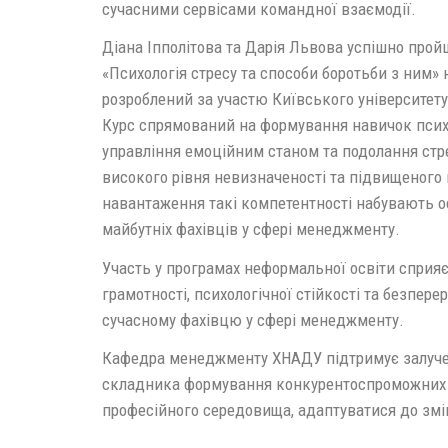
сучасними сервісами командної взаємодії.
Діана Іпполітова та Дарія Львова успішно прой
«Психологія стресу та способи боротьби з ним» 
розроблений за участю Київського університету
Курс спрямований на формування навичок психол
управління емоційним станом та подолання стре
високого рівня невизначеності та підвищеного 
навантаження такі компетентності набувають о
майбутніх фахівців у сфері менеджменту.
Участь у програмах неформальної освіти сприя
грамотності, психологічної стійкості та безпер
сучасному фахівцю у сфері менеджменту.
Кафедра менеджменту ХНАДУ підтримує залучен
складника формування конкурентоспроможних ф
професійного середовища, адаптуватися до змі