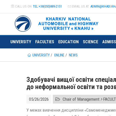
CALL US ON
TEL:+38(050)889-2151
EMAIL US AT
ADMIN@
KHADI.KH
UNIVERSITY
FACULTIES
EDUCATION
SCIENCE
ADMISS
UNIVERSITY
ONLINE
NEWS
Здобувачі вищої освіти спеці
до неформальної освіти та роз
05/26/2026
Chair of Management
FACULT
У межах вивчення дисципліни «Самоменеджмен