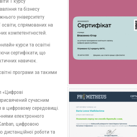
віти 1 курсу
вління та бізнесу
жнього університету
освіти, спрямованих на
сних компетентностей.
нлайн-курси та освітні
уючи сертифікати, що
ктичних навичок.
світні програми за такими
л «Цифрові
 присвячений сучасним
ти в цифровому середовищі.
аннями електронного
 Kanban, цифровою
ю дистанційної роботи та