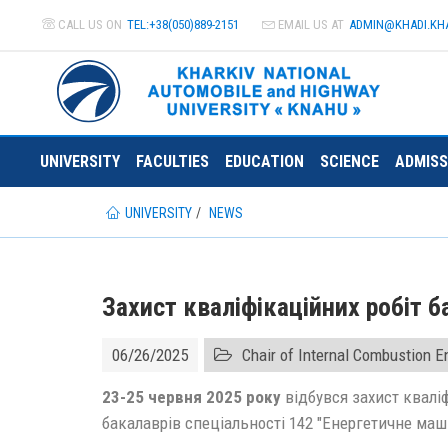
CALL US ON
TEL:+38(050)889-2151
EMAIL US AT
ADMIN@
KHADI.KH
UNIVERSITY
FACULTIES
EDUCATION
SCIENCE
ADMISS
UNIVERSITY
NEWS
Захист кваліфікаційних робіт б
06/26/2025
Chair of Internal Combustion 
23-25 червня 2025 року
відбувся захист кваліф
бакалаврів спеціальності 142 "Енергетичне ма