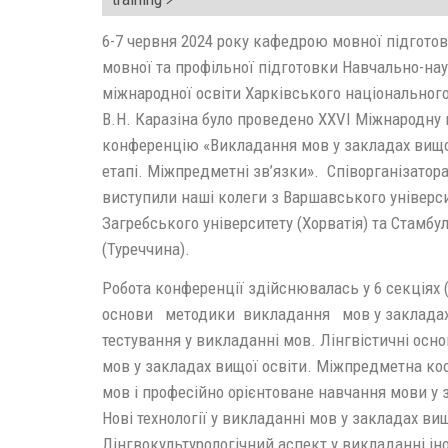
6-7 червня 2024 року кафедрою мовної підгото
мовної та профільної підготовки Навчально-нау
міжнародної освіти Харківського національного
В.Н. Каразіна було проведено XXVІ Міжнародну
конференцію «Викладання мов у закладах вищої
етапі. Міжпредметні зв’язки». Співорганізатор
виступили наші колеги з Варшавського універси
Загребського університету (Хорватія) та Стамбу
(Туреччина).
Робота конференції здійснювалась у 6 секціях 
основи методики викладання мов у закладах 
тестування у викладанні мов. Лінгвістичні ос
мов у закладах вищої освіти. Міжпредметна ко
мов і професійно орієнтоване навчання мови у 
Нові технології у викладанні мов у закладах вищ
Лінгвокультурологічний аспект у викладанні і