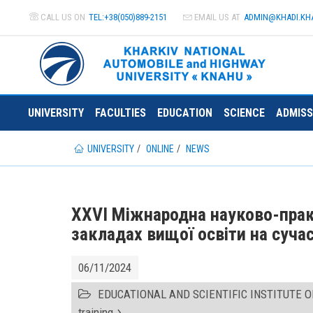
CALL US ON
TEL:+38(050)889-2151
EMAIL US AT
ADMIN@
KHADI.KH
UNIVERSITY
FACULTIES
EDUCATION
SCIENCE
ADMISS
UNIVERSITY
ONLINE
NEWS
XXVІ Міжнародна науково-прак
закладах вищої освіти на суча
06/11/2024
EDUCATIONAL AND SCIENTIFIC INSTITUTE 
training