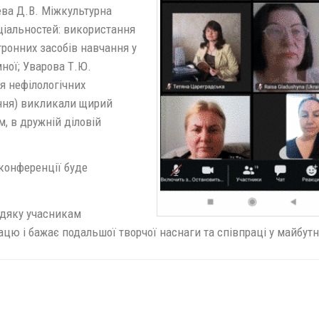
ева Д.В. Міжкультурна
еціальностей: використання
тронних засобів навчання у
ної; Уварова Т.Ю.
я нефілологічних
ння) викликали щирий
ом, в дружній діловій
конференції буде
одяку учасникам
ацю і бажає подальшої творчої наснаги та співпраці у майбут