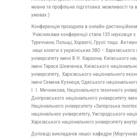
мовна та профільна підготовка: можливості та 
умовах.)
Конференція проходила в онлайн-дистанційном
Учасниками конференції стали 133 науковця з У
Туреччини, Польщі, Хорватії, Грузії тощо. Акти
наші колеги з українських ЗВО – Харківського
університету імені В.Н. Каразіна, Київського н
імені Тараса Шевченка, Київського національно
університету, Харківського національного екон
імені Семена Кузнеця, Одеського національного
І. І. Мечникова, Національного технічного уніве
Дніпровського національного університету імені
Національного університету «Запорізька політе
національноо університету, Ужгородського наці
Харківського національного університету внутрі
Доповіді викладачів нашої кафедри (Моргунова 