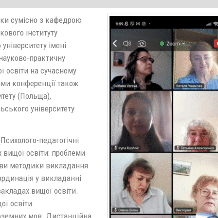
вки сумісно з кафедрою
кового інституту
 університету імені
 науково-практичну
 освіти на сучасному
ами конференції також
тету (Польща),
льського університету
(Психолого-педагогічні
вищої освіти: проблеми
нови методики викладання
ординація у викладанні
закладах вищої освіти.
ої освіти.
ноземних мов. Дистанційна