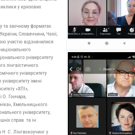
виклики у кризових
у та заочному форматах.
країни, Словаччини, Чехії,
вною участю відзначилися
 національного
аціонального університету
го лінгвістичного
омічного університету
 університету імені
рситету «ХПІ»,
 О. Гончара,
хніка», Хмельницького
онального університету,
шніх справ та ін.
Н. С. Лінгвокоучинг у