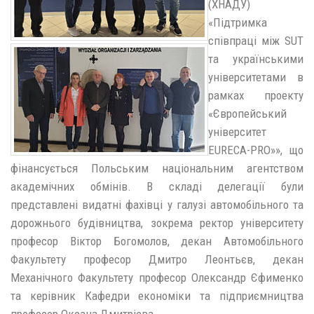
(ХНАДУ)
«Підтримка
співпраці між SUT
та українськими
університетами в
рамках проекту
«Європейський
університет
EURECA-PRO»», що
фінансується Польським національним агентством
академічних обмінів. В складі делегації були
представлені видатні фахівці у галузі автомобільного та
дорожнього будівництва, зокрема ректор університету
професор Віктор Богомолов, декан Автомобільного
Факультету професор Дмитро Леонтьєв, декан
Механічного Факультету професор Олександр Єфименко
та керівник Кафедри економіки та підприємництва