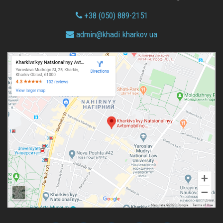
+38 (050) 889-2151
admin@
khadi.kharkov.
ua