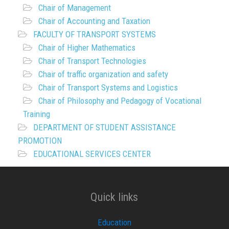
Chair of Management
Chair of Accounting and Taxation
FACULTY OF TRANSPORT SYSTEMS
Chair of Higher Mathematics
Chair of Transport Technologies
Chair of traffic organization and safety
Chair of Transport Systems and Logistics
Chair of Philosophy and Pedagogy of Vocational
Training
DEPARTMENT OF STUDENT ASSISTANCE
PROMOTION
EDUCATIONAL SERVICES CENTER
Quick links
Education