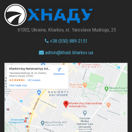
61002, Ukraine, Kharkov, st. Yaroslava Mudrogo, 25
+38 (050) 889-2151
admin@
khadi.kharkov.
ua