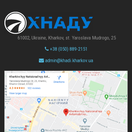
61002, Ukraine, Kharkov, st. Yaroslava Mudrogo, 25
+38 (050) 889-2151
admin@
khadi.kharkov.
ua