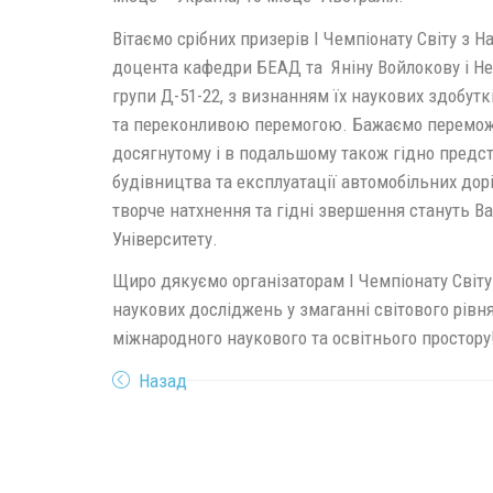
Вітаємо срібних призерів I Чемпіонату Світу з 
доцента кафедри БЕАД та Яніну Войлокову і Н
групи Д-51-22, з визнанням їх наукових здобутк
та переконливою перемогою. Бажаємо перемож
досягнутому і в подальшому також гідно предс
будівництва та експлуатації автомобільних дорі
творче натхнення та гідні звершення стануть 
Університету.
Щиро дякуємо організаторам I Чемпіонату Світу
наукових досліджень у змаганні світового рівня
міжнародного наукового та освітнього просто
Назад