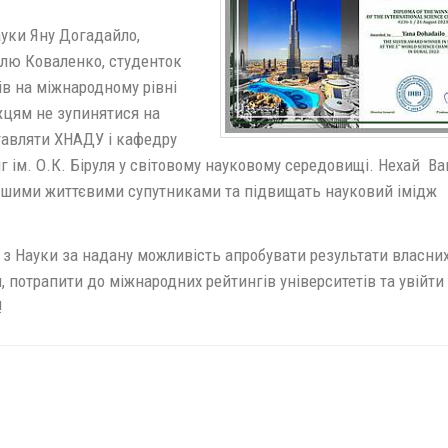
Науки Яну Догадайло,
елю Коваленко, студенток
ів на міжнародному рівні
цям не зупинятися на
тавляти ХНАДУ і кафедру
г ім. О.К. Біруля у світовому науковому середовищі. Нехай В
Вашими життєвими супутниками та підвищать науковий імідж
 з Науки за надану можливість апробувати результати власни
, потрапити до міжнародних рейтингів університетів та увійти
ру!