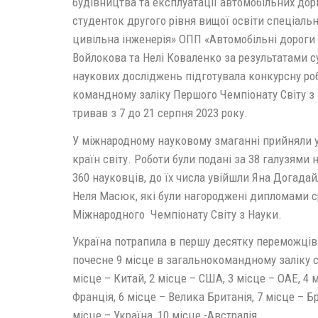
будівництва та експлуатації автомобільних дор
студенток другого рівня вищої освіти спеціальн
цивільна інженерія» ОПП «Автомобільні дороги
Войлокова та Нелі Коваленко за результатами 
наукових досліджень підготувала конкурсну роб
командному заліку Першого Чемпіонату Світу з 
тривав з 7 до 21 серпня 2023 року.
У міжнародному науковому змаганні прийняли у
країн світу. Роботи були подані за 38 галузями
360 науковців, до їх числа увійшли Яна Догадай
Неля Масюк, які були нагороджені дипломами с
Міжнародного Чемпіонату Світу з Науки.
Україна потрапила в першу десятку переможців
почесне 9 місце в загальнокомандному заліку се
місце – Китай, 2 місце – США, 3 місце – ОАЕ, 4 м
Франція, 6 місце – Велика Британія, 7 місце – Бра
місце – Україна, 10 місце -Австралія.