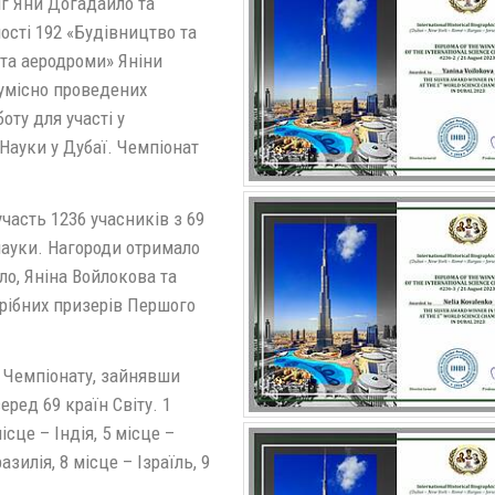
іг Яни Догадайло та
ості 192 «Будівництво та
 та аеродроми» Яніни
сумісно проведених
оту для участі у
Науки у Дубаї. Чемпіонат
часть 1236 учасників з 69
 науки. Нагороди отримало
ло, Яніна Войлокова та
рібних призерів Першого
 Чемпіонату, зайнявши
ред 69 країн Світу. 1
ісце – Індія, 5 місце –
зилія, 8 місце – Ізраїль, 9