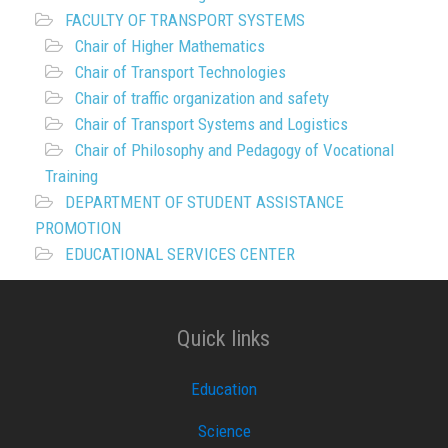
FACULTY OF TRANSPORT SYSTEMS
Chair of Higher Mathematics
Chair of Transport Technologies
Chair of traffic organization and safety
Chair of Transport Systems and Logistics
Chair of Philosophy and Pedagogy of Vocational
Training
DEPARTMENT OF STUDENT ASSISTANCE
PROMOTION
EDUCATIONAL SERVICES CENTER
Quick links
Education
Science