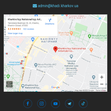
admin@
khadi.kharkov.
ua