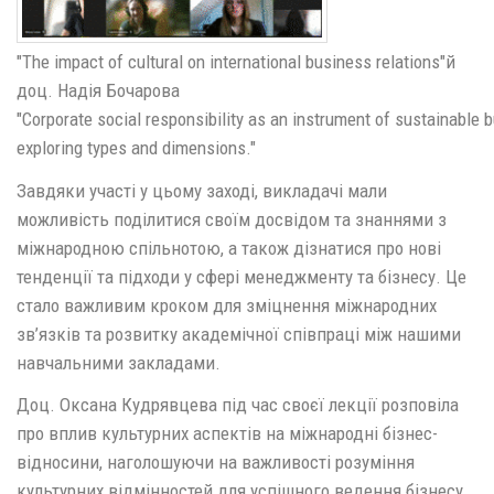
"The impact of cultural on international business relations"й
доц. Надія Бочарова
"Corporate social responsibility as an instrument of sustainable
exploring types and dimensions."
Завдяки участі у цьому заході, викладачі мали
можливість поділитися своїм досвідом та знаннями з
міжнародною спільнотою, а також дізнатися про нові
тенденції та підходи у сфері менеджменту та бізнесу. Це
стало важливим кроком для зміцнення міжнародних
зв’язків та розвитку академічної співпраці між нашими
навчальними закладами.
Доц. Оксана Кудрявцева під час своєї лекції розповіла
про вплив культурних аспектів на міжнародні бізнес-
відносини, наголошуючи на важливості розуміння
культурних відмінностей для успішного ведення бізнесу