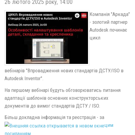
26 лютого 2025 року, 14:00
Компанія "Аркада"
- золотий партнер
Autodesk починає
цикл
вебінарів "Впровадження нових стандартів ДСТУ/ISO в
Autodesk Inventor".
На першому вебінарі будуть обговорюватись питання
адаптації шаблонів основних конструкторських
документів до вимог стандартів ДСТУ / ISO.
Більш докладна інформація та реєстрація - за
цим
посиланням
.