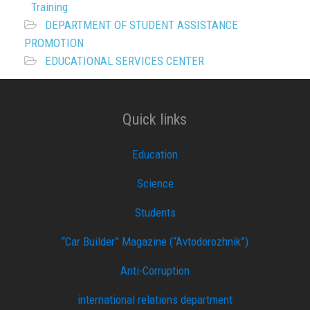
Training
DEPARTMENT OF STUDENT ASSISTANCE
PROMOTION
EDUCATIONAL SERVICES CENTER
Quick links
Education
Science
Students
“Car Builder” Magazine (“Avtodorozhnik”)
Anti-Corruption
international relations department