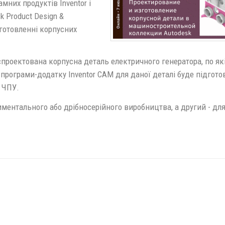
мних продуктів Inventor і
k Product Design &
виготовленні корпусних
спроектована корпусна деталь електричного генератора, по як
рограми-додатку Inventor CAM для даної деталі буде підгото
з ЧПУ.
ментального або дрібносерійного виробництва, а другий - дл