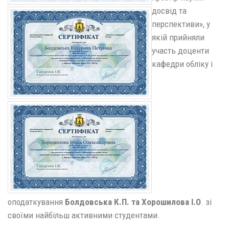
досвід та
перспективи», у
якій прийняли
участь доценти
кафедри обліку і
оподаткування
Болдовська К.П. та Хорошилова І.О
. зі
своїми найбільш активними студентами.