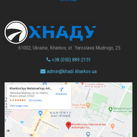
61002, Ukraine, Kharkov, st. Yaroslava Mudrogo, 25
+38 (050) 889-2151
admin@
khadi.kharkov.
ua