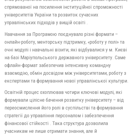
спрямованої на посилення інституційної спроможності
університетів України та розвиток сучасних
управлінських підходів у вищій освіті .
Навчання за Програмою поєднувало різні формати –
онлайн-роботу, менторську підтримку, «роботу у полі» та
очні модулі і навчальні візити, які відбувалися у м. Києві
на базі Маріупольського державного університету. Саме
офлайн-формат забезпечив інтенсивну командну
взаємодію, обмін досвідом між університетами, роботу з
експертами та формування нової управлінської культури.
Освітній процес охоплював чотири ключові модулі, які
формували цілісне бачення розвитку університету – від
переосмислення його ролі в суспільстві та формування
стратегії до управління персоналом і забезпечення
фінансової стійкості . Така структура дозволила
учасникам не лише отримати знання, але й