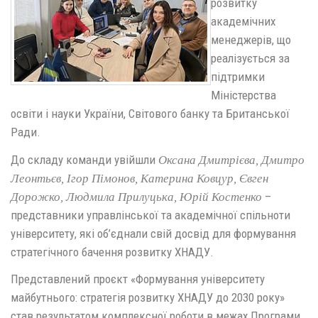
розвитку
академічних
менеджерів, що
реалізується за
підтримки
Міністерства
освіти і науки України, Світового банку та Британської
Ради.
До складу команди увійшли
Оксана Дмитрієва, Дмитро
Леонтьєв, Ігор Пімонов, Катерина Ковцур, Євген
–
Дорожко, Людмила Прилуцька, Юрій Костенко
представники управлінської та академічної спільноти
університету, які об’єднали свій досвід для формування
стратегічного бачення розвитку ХНАДУ.
Представлений проєкт «Формування університету
майбутнього: стратегія розвитку ХНАДУ до 2030 року»
став результатом комплексної роботи в межах Програми,