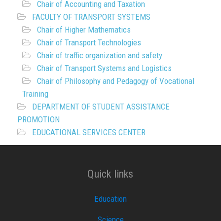
Chair of Accounting and Taxation
FACULTY OF TRANSPORT SYSTEMS
Chair of Higher Mathematics
Chair of Transport Technologies
Chair of traffic organization and safety
Chair of Transport Systems and Logistics
Chair of Philosophy and Pedagogy of Vocational
Training
DEPARTMENT OF STUDENT ASSISTANCE
PROMOTION
EDUCATIONAL SERVICES CENTER
Quick links
Education
Science