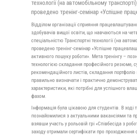
технології (на автомобільному транспорті
проведено тренінг-семінар «Успішне прац
Відділом організації сприяння працевлаштуван
здобувачів вищої освіти, що навчаються на четв
спеціальністю Транспортні технології (на автомо
проведено тренінг-семінар «Успішне працевлаш
активного пошуку роботи». Мета тренінгу – поз
технологією складання професійного резюме, с
рекомендаційного листів, складання портфоліо
правильно визначати і практично демонструват
характеристики, які потрібні для успішного вла
фахом.
Інформація була цікавою для студентів. В ході 
познайомилися з актуальними вакансіями та пр
взявши участь у рольовій грі «Співбесіда з роб
заходу отримали сертифікати про проходження с