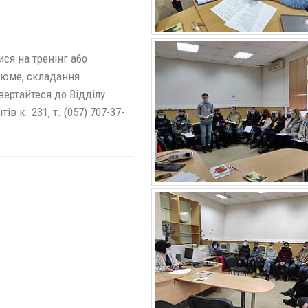
ся на тренінг або
зюме, складання
вертайтеся до Відділу
 к. 231, т. (057) 707-37-