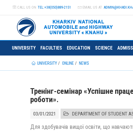
CALL US ON
TEL:+38(050)889-2151
EMAIL US AT
ADMIN@
KHADI.KH
UNIVERSITY
FACULTIES
EDUCATION
SCIENCE
ADMISS
UNIVERSITY
ONLINE
NEWS
Тренінг-семінар «Успішне прац
роботи».
03/01/2021
DEPARTMENT OF STUDENT A
Для здобувачів вищої освіти, що навчають