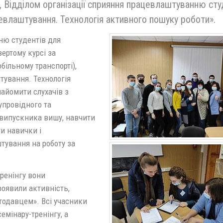
), Відділом організації сприяння працевлаштуванню сту
евлаштування. Технологія активного пошуку роботи».
ню студентів для
ертому курсі за
більному транспорті),
тування. Технологія
найомити слухачів з
упровідного та
 випускника вишу, навчити
и навички і
штування на роботу за
тренінгу вони
оявили активність,
отодавцем». Всі учасники
емінару-тренінгу, а