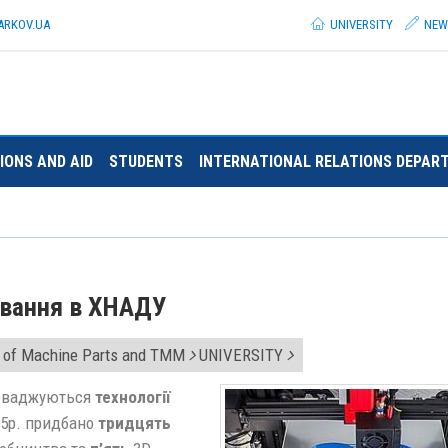
ARKOV.
UA
UNIVERSITY
NEW
IONS AND AID
STUDENTS
INTERNATIONAL RELATIONS DEPAR
ування в ХНАДУ
 of Machine Parts and TMM
UNIVERSITY
проваджуються
технології
25р. придбано
тридцять