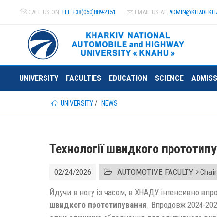
CALL US ON
TEL:+38(050)889-2151
EMAIL US AT
ADMIN@
KHADI.KH
UNIVERSITY
FACULTIES
EDUCATION
SCIENCE
ADMISS
UNIVERSITY
NEWS
Технології швидкого прототип
02/24/2026
AUTOMOTIVE FACULTY
Chair
Йдучи в ногу із часом, в ХНАДУ інтенсивно в
швидкого прототипування
. Впродовж 2024-20