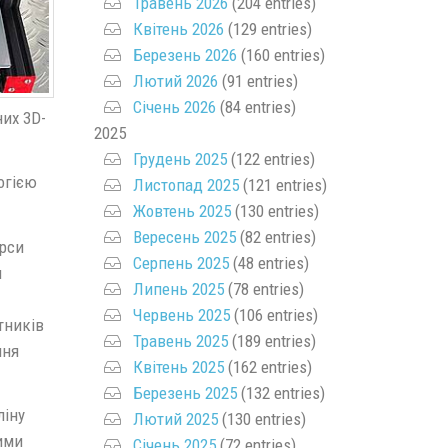
Травень 2026
(204 entries)
Квітень 2026
(129 entries)
Березень 2026
(160 entries)
Лютий 2026
(91 entries)
Січень 2026
(84 entries)
них 3D-
2025
Грудень 2025
(122 entries)
огією
Листопад 2025
(121 entries)
Жовтень 2025
(130 entries)
Вересень 2025
(82 entries)
урси
Серпень 2025
(48 entries)
и
Липень 2025
(78 entries)
Червень 2025
(106 entries)
тників
Травень 2025
(189 entries)
ння
Квітень 2025
(162 entries)
Березень 2025
(132 entries)
ліну
Лютий 2025
(130 entries)
ими
Січень 2025
(72 entries)