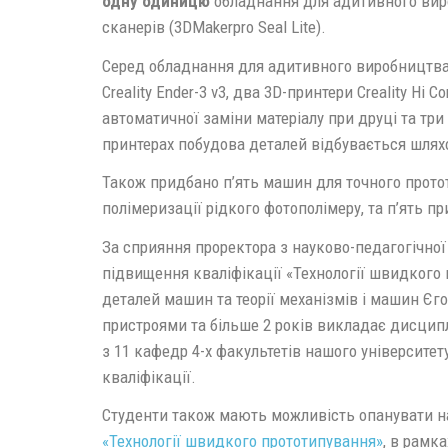
одну одиницю
обладнання для адитивного вир
сканерів (3DMakerpro Seal Lite).
Серед обладнання для адитивного виробництва
Creality Ender-3 v3, два 3D-принтери Creality Hi
автоматичної заміни матеріалу при друці та три
принтерах побудова деталей відбувається шлях
Також придбано п’ять машин для точного прото
полімеризації рідкого фотополімеру, та п’ять пр
За сприяння проректора з науково-педагогічно
підвищення кваліфікації «Технології швидкого
деталей машин та теорії механізмів і машин Єг
пристроями та більше 2 років викладає дисципл
з 11 кафедр 4-х факультетів нашого університе
кваліфікації.
Студенти також мають можливість опанувати н
«Технології швидкого прототипування»
, в рамк