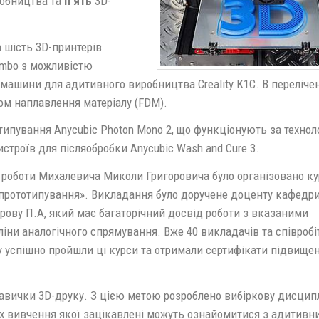
обництва та
п’ять
3D-
 шість 3D-принтерів
 Combo з можливістю
 машини для адитивного виробництва Creality К1С. В переліче
ом наплавлення матеріалу (FDM).
типування Anycubic Photon Mono 2, що функціонують за технол
истроїв для післяобробки Anycubic Wash and Cure 3.
ї роботи Михалевича Миколи Григоровича було організовано к
 прототипування». Викладання було доручене доценту кафедр
орову П.А, який має багаторічний досвід роботи з вказаними
іни аналогічного спрямування. Вже 40 викладачів та співробі
ту успішно пройшли ці курси та отримали сертифікати підвище
авички 3D-друку. З цією метою розроблено вибіркову дисцип
ах вивчення якої зацікавлені можуть ознайомитися з адитивн