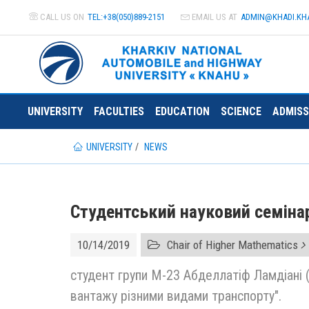
CALL US ON
TEL:+38(050)889-2151
EMAIL US AT
ADMIN@
KHADI.KH
UNIVERSITY
FACULTIES
EDUCATION
SCIENCE
ADMISS
UNIVERSITY
NEWS
Студентський науковий семіна
10/14/2019
Chair of Higher Mathematics
студент групи М-23 Абделлатіф Ламдіані 
вантажу різними видами транспорту".