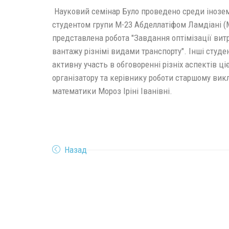
Науковий семінар Було проведено среди інозем
студентом групи М-23 Абделлатіфом Ламдіані (
представлена ​​робота "Завдання оптімізації ви
вантажу різнімі видами транспорту". Інші студе
активну участь в обговоренні різніх аспектів ці
організатору та керівнику роботи старшому ви
математики Мороз Іріні Іванівні.
Назад