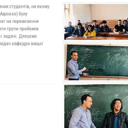
них студентів, на якому
Марокко) булу
трат на перевезення
нти групи прийомів
єї задачі. Дякуємо
кладач кафедри вищої