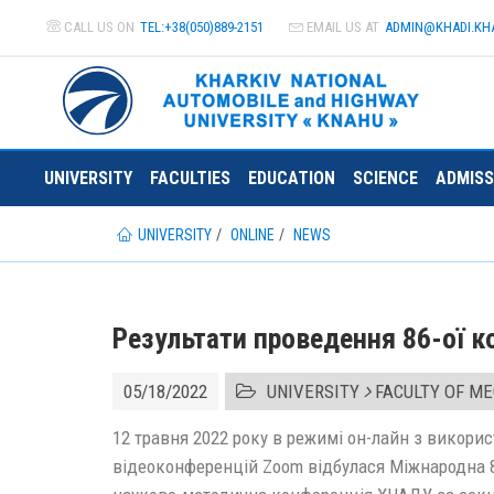
CALL US ON
TEL:+38(050)889-2151
EMAIL US AT
ADMIN@
KHADI.KH
UNIVERSITY
FACULTIES
EDUCATION
SCIENCE
ADMISS
UNIVERSITY
ONLINE
NEWS
Результати проведення 86-ої к
05/18/2022
UNIVERSITY
FACULTY OF M
12 травня 2022 року в режимі он-лайн з викор
відеоконференцій Zoom відбулася Міжнародна 8