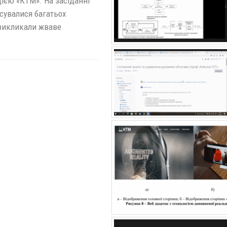
ією «КТМ». На засіданні
осувалися багатьох
 викликали жваве