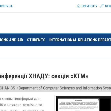
ARKOV.
UA
UNIVERSITY
NEW
IONS AND AID
STUDENTS
INTERNATIONAL RELATIONS DEPAR
онференції ХНАДУ: секція «КТМ»
ECHANICS
Department of Computer Sciences and Information Sys
истанням платформи для
6-а науково-технічна та