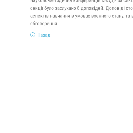
науково-методична конференція ХНАДУ за секц
секції було заслухано 8 доповідей. Доповіді ст
аспектів навчання в умовах воєнного стану, та
обговорення.
Назад