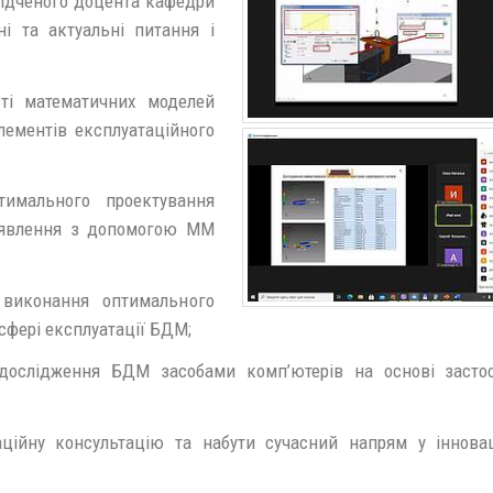
відченого доцента кафедри
і та актуальні питання і
сті математичних моделей
елементів експлуатаційного
имального проектування
 уявлення з допомогою ММ
виконання оптимального
 сфері експлуатації БДМ;
 дослідження БДМ засобами комп’ютерів на основі засто
аційну консультацію та набути сучасний напрям у іннова