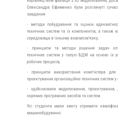
керівництвом фахівця з 3D моделювання, дос
Олександра Єфименко були розглянуті сучасн
завдання:
- методи побудування та оцінки адекватно
технічних систем та їх компонентів, а також 
середовища в їхньому взаємозв'язку;
- принципи та методи рішення задач опт
технічних систем у галузі БДМ на основі їх
робочих процесів;
- принципи використання комп’ютера для 
проектування організаційно-технічних систем у
- здійснювали моделювання, проектування,
окремих програмних засобів та систем.
Усі студенти мали змогу отримати кваліфік
машинобудуванні.