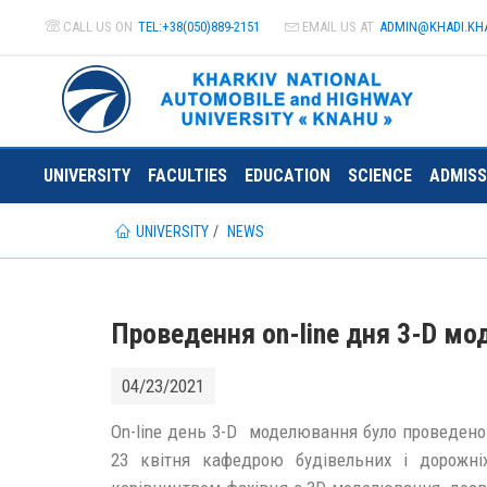
CALL US ON
TEL:+38(050)889-2151
EMAIL US AT
ADMIN@
KHADI.KH
UNIVERSITY
FACULTIES
EDUCATION
SCIENCE
ADMISS
UNIVERSITY
NEWS
Проведення on-line дня 3-D мо
04/23/2021
Оn-line день 3-D моделювання було проведено 
23 квітня кафедрою будівельних і дорожні