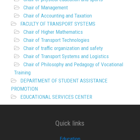
Chair of Management
Chair of Accounting and Taxation
FACULTY OF TRANSPORT SYSTEMS
Chair of Higher Mathematics
Chair of Transport Technologies
Chair of traffic organization and safety
Chair of Transport Systems and Logistics
Chair of Philosophy and Pedagogy of Vocational
Training
DEPARTMENT OF STUDENT ASSISTANCE
PROMOTION
EDUCATIONAL SERVICES CENTER
Quick links
Education