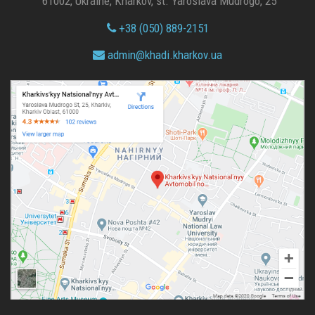
61002, Ukraine, Kharkov, st. Yaroslava Mudrogo, 25
+38 (050) 889-2151
admin@
khadi.kharkov.
ua