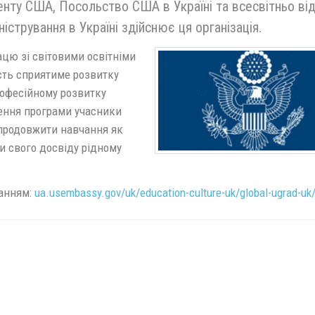
енту США, Посольство США в Україні та всесвітньо ві
іністрування в Україні здійснює ця організація.
цю зі світовими освітніми
сть сприятиме розвитку
рофесійному розвитку
шення програми учасники
 продовжити навчання як
и свого досвіду рідному
ланням:
ua.usembassy.gov/uk/education-culture-uk/global-ugrad-uk