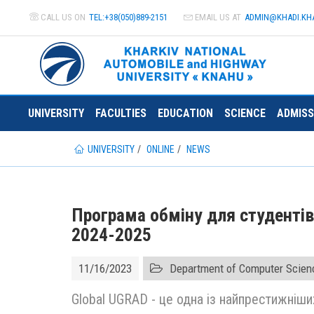
CALL US ON
TEL:+38(050)889-2151
EMAIL US AT
ADMIN@
KHADI.KH
UNIVERSITY
FACULTIES
EDUCATION
SCIENCE
ADMISS
UNIVERSITY
ONLINE
NEWS
Програма обміну для студенті
2024-2025
11/16/2023
Department of Computer Scien
Global UGRAD - це одна із найпрестижніши