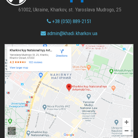
61002, Ukraine, Kharkov, st. Yaroslava Mudrogo, 25
+38 (050) 889-2151
admin@
khadi.kharkov.
ua