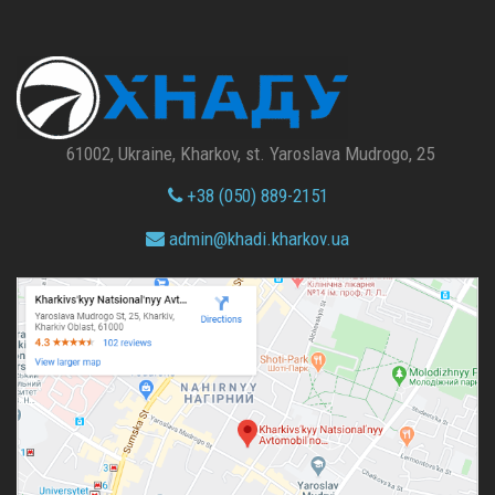
61002, Ukraine, Kharkov, st. Yaroslava Mudrogo, 25
+38 (050) 889-2151
admin@
khadi.kharkov.
ua