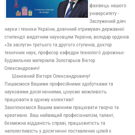
фахівець нашого
університету -
Заслужений діяч
науки і техніки України, довічний отримувач державної
стипендії видатним науковцям України, володар орденів
«За заслуги» третього та другого ступенів, доктор
технічних наук, професор кафедри технології дорожньо-
будівельних матеріалів Золотарьов Віктор
Олександрович!
Шановний Вікторе Олександровичу!
Пишаємося Вашими професійними здобутками та
науковими досягненнями, цінуємо можливість
працювати в одному колективі!
Захоплюємося Вашим вмінням працювати творчо та
креативно. Ваш найвищий професіоналізм, талант,
безмежна відданість справі, працьовитість та
наполегливість у досягненні поставлених цілей є