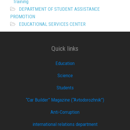
Training
DEPARTMENT OF STUDENT ASSISTANCE
PROMOTION
EDUCATIONAL SERVICES CENTER
Quick links
Education
Science
Students
“Car Builder” Magazine (“Avtodorozhnik”)
Anti-Corruption
international relations department