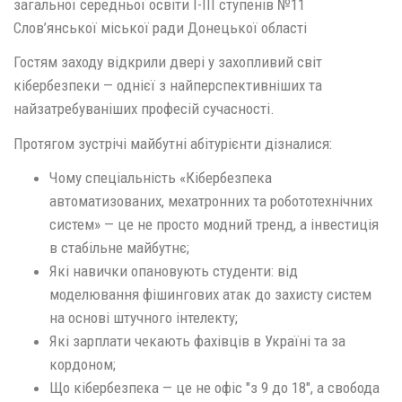
загальної середньої освіти І-ІІІ ступенів №11
Слов’янської міської ради Донецької області
Гостям заходу відкрили двері у захопливий світ
кібербезпеки — однієї з найперспективніших та
найзатребуваніших професій сучасності.
Протягом зустрічі майбутні абітурієнти дізналися:
Чому спеціальність «Кібербезпека
автоматизованих, мехатронних та робототехнічних
систем» — це не просто модний тренд, а інвестиція
в стабільне майбутнє;
Які навички опановують студенти: від
моделювання фішингових атак до захисту систем
на основі штучного інтелекту;
Які зарплати чекають фахівців в Україні та за
кордоном;
Що кібербезпека — це не офіс "з 9 до 18", а свобода