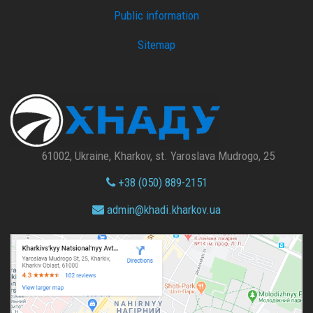
Public information
Sitemap
61002, Ukraine, Kharkov, st. Yaroslava Mudrogo, 25
+38 (050) 889-2151
admin@
khadi.kharkov.
ua