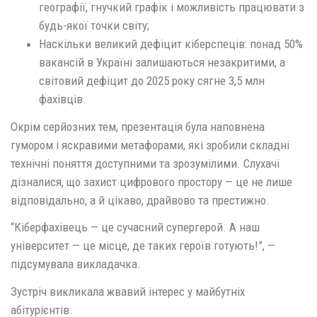
географії, гнучкий графік і можливість працювати з
будь-якої точки світу;
Наскільки великий дефіцит кіберспеців: понад 50%
вакансій в Україні залишаються незакритими, а
світовий дефіцит до 2025 року сягне 3,5 млн
фахівців.
Окрім серйозних тем, презентація була наповнена
гумором і яскравими метафорами, які зробили складні
технічні поняття доступними та зрозумілими. Слухачі
дізналися, що захист цифрового простору — це не лише
відповідально, а й цікаво, драйвово та престижно.
“Кіберфахівець — це сучасний супергерой. А наш
університет — це місце, де таких героїв готують!”, —
підсумувала викладачка.
Зустріч викликала жвавий інтерес у майбутніх
абітурієнтів.