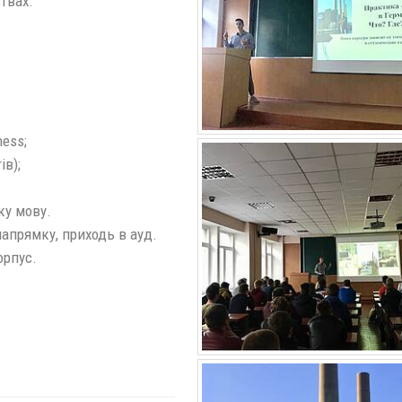
твах.
ness;
ів);
ку мову.
напрямку, приходь в ауд.
орпус.