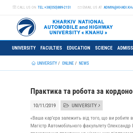
CALL US ON
TEL:+38(050)889-2151
EMAIL US AT
ADMIN@
KHADI.KH
UNIVERSITY
FACULTIES
EDUCATION
SCIENCE
ADMISS
UNIVERSITY
ONLINE
NEWS
Практика та робота за кордон
10/11/2019
UNIVERSITY
«Ваша кар'єра залежить від того, що ви робите 
Магістр Автомобільного факультету Олександр І