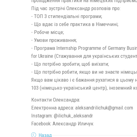
проходження практики на німецьких підприємс
Під час зустрічі Олександр розповів про:
- ТОП 3 стипендіальні програми;
- Що вдає із себе практика в Німеччині;
- Робоче місце;
- Умови проживання;
- Програма Internship Programme of Germany Busi
for Ukraine (Стажування для українських студент
- Що потрібно зробити, щоб виїхати;
- Що потрібно робити, якщо ви не знаєте німець
Якщо вам цікаво і є бажання рухатися в цьому 
103 (німецько-український центр), іноземний к
Контакти Олександра:
Електронна адреса: aleksandrilichuk@gmail.com
Instagram: @ilichuk_aleksandr
Facebook: Александр Иличук
Назад