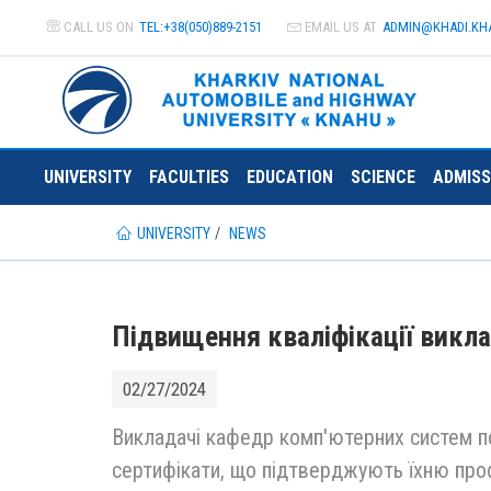
CALL US ON
TEL:+38(050)889-2151
EMAIL US AT
ADMIN@
KHADI.KH
UNIVERSITY
FACULTIES
EDUCATION
SCIENCE
ADMISS
UNIVERSITY
NEWS
Підвищення кваліфікації викл
02/27/2024
Викладачі кафедр комп'ютерних систем по
сертифікати, що підтверджують їхню проф