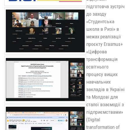
підготовча зустріч
до заходу
«Студентська
школа в Ризі» в
межах реалізації
проєкту Erasmus+
«Цифрова
трансформація
освітнього
процесу вищих
навчальних
закладів в Україні
та Молдові для
сталої взаємодії з
підприємствами»
(Digital
transformation of