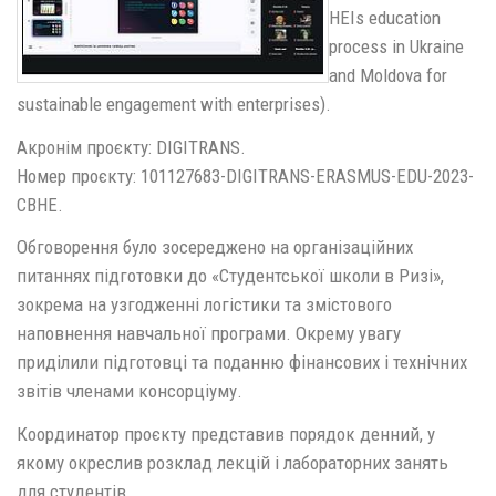
HEIs education
process in Ukraine
and Moldova for
sustainable engagement with enterprises).
Акронім проєкту: DIGITRANS.
Номер проєкту: 101127683-DIGITRANS-ERASMUS-EDU-2023-
CBHE.
Обговорення було зосереджено на організаційних
питаннях підготовки до «Студентської школи в Ризі»,
зокрема на узгодженні логістики та змістового
наповнення навчальної програми. Окрему увагу
приділили підготовці та поданню фінансових і технічних
звітів членами консорціуму.
Координатор проєкту представив порядок денний, у
якому окреслив розклад лекцій і лабораторних занять
для студентів.