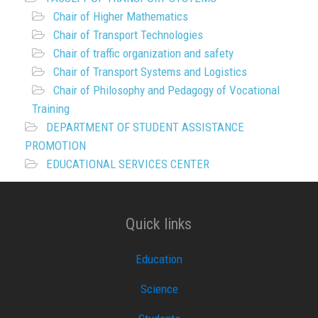
Chair of Higher Mathematics
Chair of Transport Technologies
Chair of traffic organization and safety
Chair of Transport Systems and Logistics
Chair of Philosophy and Pedagogy of Vocational
Training
DEPARTMENT OF STUDENT ASSISTANCE
PROMOTION
EDUCATIONAL SERVICES CENTER
Quick links
Education
Science