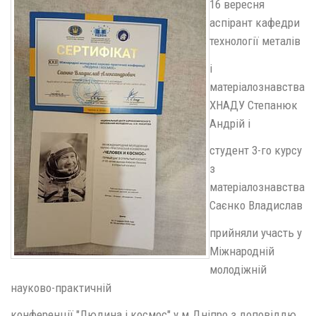
16 вересня
аспірант кафедри
технології металів
і
матеріалознавства
ХНАДУ Степанюк
Андрій і
студент 3-го курсу
з
матеріалознавства
Саєнко Владислав
прийняли участь у
Міжнародній
молодіжній
науково-практичній
конференції "Людина і космос" у м.Дніпро з доповіддю