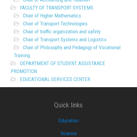
FACULTY OF TRANSPORT SYSTEMS
Chair of Higher Mathematics
Chair of Transport Technologies
Chair of traffic organization and safety
Chair of Transport Systems and Logistics
Chair of Philosophy and Pedagogy of Vocational
Training
DEPARTMENT OF STUDENT ASSISTANCE
PROMOTION
EDUCATIONAL SERVICES CENTER
Quick links
Education
Science