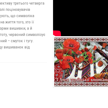
ективу третього четверга
олі поціновувачів
ують, що символіка
 життя того, хто її
форми вишивки, а й
стоту, червоний символізує
ний – смуток і тугу.
ду вишиванок від