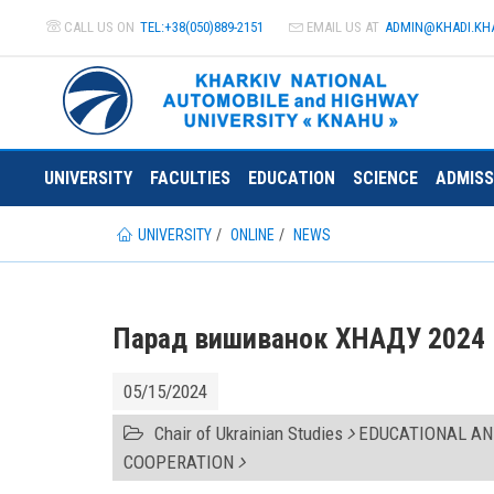
CALL US ON
TEL:+38(050)889-2151
EMAIL US AT
ADMIN@
KHADI.KH
UNIVERSITY
FACULTIES
EDUCATION
SCIENCE
ADMISS
UNIVERSITY
ONLINE
NEWS
Парад вишиванок ХНАДУ 2024
05/15/2024
Chair of Ukrainian Studies
EDUCATIONAL AND
COOPERATION