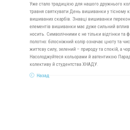
Уже стало традицією для нашого дружнього кол
травня святкувати День вишиванки у тісному к
вишиваних скарбів. Знавці вишиванки перекон
елементів вишиванки має дуже сильний вплив на
носить. Символічними є не тільки відтінки та 
полотно: білосніжний колір означає цноту та чи
життєву силу, зелений – природу та спокій, а чор
Насолоджуйтеся кольорами й автентикою Пара
колективу й студентства ХНАДУ.
Назад