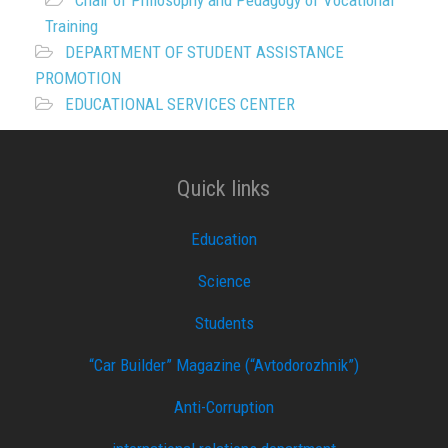
Chair of Philosophy and Pedagogy of Vocational
Training
DEPARTMENT OF STUDENT ASSISTANCE
PROMOTION
EDUCATIONAL SERVICES CENTER
Quick links
Education
Science
Students
“Car Builder” Magazine (“Avtodorozhnik”)
Anti-Corruption