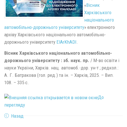
«
Вісник
Харківського
національного
автомобільно-дорожнього університету
» електронного
архіву Харківського національного автомобільно-
дорожнього університету
ElArKhADI
.
Вiсник Харкiвського нацiонального автомобiльно-
дорожнього унiверситету : зб. наук. пр.
/ М-во освiти i
науки України, Харків. нац. автомоб.-дор. ун-т ; редкол.:
А. Г. Батракова (гол. ред.) та iн. – Харкiв, 2025. – Вип.
108. – 335 с.
До
перегляду
Назад