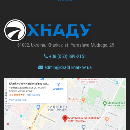
61002, Ukraine, Kharkov, st. Yaroslava Mudrogo, 25
+38 (050) 889-2151
admin@
khadi.kharkov.
ua