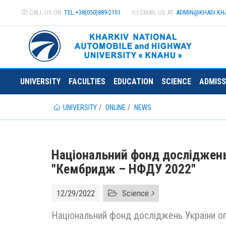
CALL US ON
TEL:+38(050)889-2151
EMAIL US AT
ADMIN@
KHADI.KH
UNIVERSITY
FACULTIES
EDUCATION
SCIENCE
ADMISS
UNIVERSITY
ONLINE
NEWS
Національний фонд досліджень
"Кембридж – НФДУ 2022"
12/29/2022
Science
Національний фонд досліджень України 