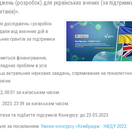
джень (розробок) для українських вчених (за підтримк
танія)».
х досліджень і розробок
дали від воєнних дій в
ьних грантів за підтримки
иметься фінансування,
ладних проблем в усіх
льш актуальних наукових завдань, спрямованих на технологічн
раїни.
2, 00:01 за київським часом.
1.2023, 23:59 за київським часом.
тизи та підбиття підсумків Конкурсу: до 23.05.2023.
ьте за посиланням:
Умови конкурсу «Кембридж - НФДУ 2022.